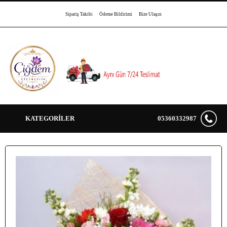
Sipariş Takibi
Ödeme Bildirimi
Bize Ulaşın
KATEGORİLER
05360332987