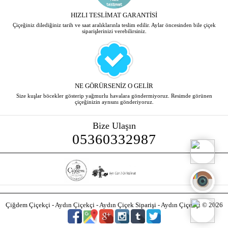
HIZLI TESLİMAT GARANTİSİ
Çiçeğiniz dilediğiniz tarih ve saat aralıklarınla teslim edilir. Aylar öncesinden bile çiçek
siparişlerinizi verebilirsiniz.
NE GÖRÜRSENİZ O GELİR
Size kuşlar böcekler gösterip yağmurlu havalara göndermiyoruz. Resimde görünen
çiçeğinizin aynsını gönderiyoruz.
Bize Ulaşın
05360332987
Çiğdem Çiçekçi - Aydın Çiçekçi - Aydın Çiçek Siparişi - Aydın Çiçekçi © 2026