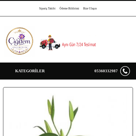
Sipariş Takibi
Ödeme Bildirimi
Bize Ulaşın
KATEGORİLER
05360332987